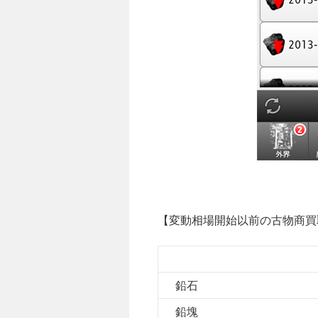
【変動相場開始以前の古物商買
鉛石
鉛塊