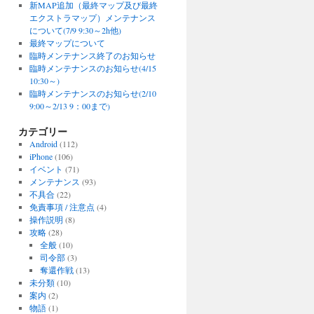
新MAP追加（最終マップ及び最終
エクストラマップ）メンテナンス
について(7/9 9:30～2h他)
最終マップについて
臨時メンテナンス終了のお知らせ
臨時メンテナンスのお知らせ(4/15
10:30～)
臨時メンテナンスのお知らせ(2/10
9:00～2/13 9：00まで)
カテゴリー
Android
(112)
iPhone
(106)
イベント
(71)
メンテナンス
(93)
不具合
(22)
免責事項 / 注意点
(4)
操作説明
(8)
攻略
(28)
全般
(10)
司令部
(3)
奪還作戦
(13)
未分類
(10)
案内
(2)
物語
(1)