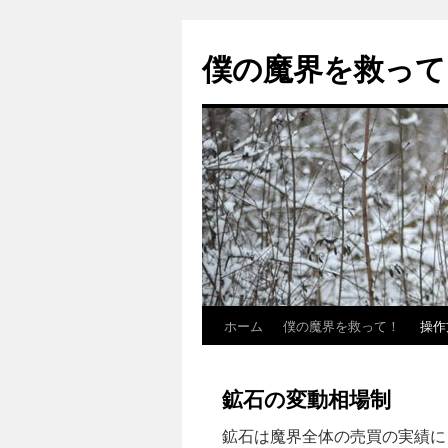
僕の魔界を救って
ホーム
僕の魔界を救って！
操作
コ
ン
鉱石の変動相場制
テ
鉱石は魔界全体の売買の実績に
ン