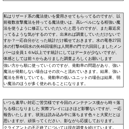
私はリザード系の魔法使いを愛用させてもらってるのですが、以
前複数攻撃魔法を持ってる魔法使いは、高レベルになる程強い魔
法を使うように修正していただいたと思うのですが、また最近戻
ってるような気がするのです。出来れば調査していただけないで
すか？一応自分がとった統計だけ載せておきます。水の竜巻27回
水の打撃44回水の矢46回場所は人間界の門で六回回しましたメン
バーは全員１６lv以上です統計にしてはデータが少ないですが、
体感としては前々からありました調査よろしくお願いします
強い方から順に使っていくのですが、発動率の問題があり、強い
魔法が発動しない場合はその次へと流れていきます。結果、強い
魔法を所有していても、発動率の低いユニットの場合は結果、弱
い魔法のほうが多く使われることになります。
いつも素早い対応ご苦労様です今回のメンテナンス後から時々落
ちる様になりました 実際プレイにはさほど影響ないですが、一応
報告いたします。状況は読み込み中に落ちます色々と大変だとは
思いますが、頑張ってください、影ながら応援しております。
クライアントの不正終了については現在調査を続けています。