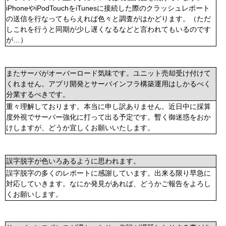
iPhoneやiPodTouchをiTunesに接続した際のクラッシュレポート
の送信を行なってもらえれば色々と調査がはかどります。（ただ
しこれを行うと同期が少し遅くなるなどと言われてもいるのです
が…）
またサーバがオーバーロード気味です。ユニット売却受け付けて
くれません。アプリ開発とサーバインフラ構築運用はしかるべく
分業するべきです。
重々理解しております。本当に申し訳ありません。近日中に採算
度外視でサーバー強化に打って出る予定です。暫く御迷惑をおか
けしますが、どうか宜しくお願いいたします。
誤字脱字が色いろあるように思われます。
誤字脱字の多くのレポートに感謝しています。出来る限り早急に
対応していきます。なにか発見があれば、どうかご報告をよろし
くお願いします。