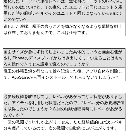
進化したユニットの服従レベルは、進化前のユニットのレベルに
等しいのはよいけど、その進化したユニットと同じユニットを雇
用した時の服従レベルがそのユニットと同じになっているのはよ
いのですか?
進化した途端、魔王の言うことを効かなくなるような薄情な戦士
は存在しておりませんので、これは仕様です。
画面サイズか急にずれてしまいました具体的にいうと画面右側が
少しiPhoneのディスプレイからはみ出してしまい見ることはもち
ろん操作できません設定で直るのでしょうか？
魔王の移籍登録を行なって鍵を記録した後、アプリ自体を削除し
て、AppStoreから再インストールしてもらえないでしょうか？
必要経験値を取得しても、レベルがあがってない状態がありまし
た。アイテムを利用した状態だったので、2レベル分の必要経験値
を取得したのでしょうか？次回の経験値取得時にレベルがあがる
のですか？
一回の戦闘で１Lvしか上がりません。ただ経験値的には次レベル
分も獲得しているので、次の戦闘で自動的にLvが上がります。